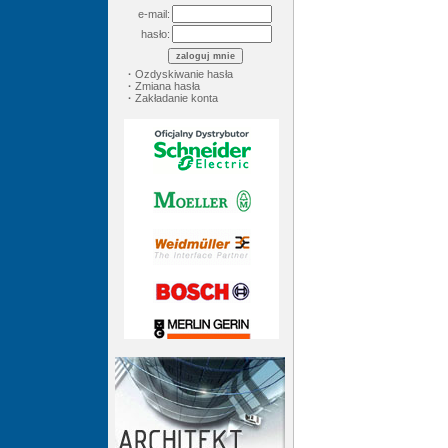
e-mail:
hasło:
·
Ozdyskiwanie hasła
·
Zmiana hasła
·
Zakładanie konta