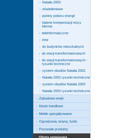
Natalia 2003
·
oświetleniowe
·
punkty poboru energii
·
baterie kompensacji mocy
·
biernej
teleinformatyczne
·
inne
·
do budynków mieszkalnych
·
do stacji transformatorowych
·
do stacji transformatorowych -
·
rysunki techniczne
system obudów Natalia 2002
·
Natalia 2002 rysunki techniczne
·
system obudów Natalia 2003
·
Natalia 2003 rysunki techniczne
·
Zabudowa wnęk
·
Kioski handlowe
·
Meble specjalizowane
·
Ogrodzenia, bramy, furtki
·
Pozostałe produkty
·
Oferta serwisowa