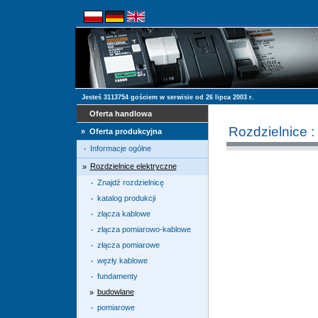
Jesteś 3113754 gościem w serwisie od 26 lipca 2003 r.
Oferta handlowa
Rozdzielnice 
»
Oferta produkcyjna
Informacje ogólne
·
Rozdzielnice elektryczne
»
Znajdź rozdzielnicę
·
katalog produkcji
·
złącza kablowe
·
złącza pomiarowo-kablowe
·
złącza pomiarowe
·
węzły kablowe
·
fundamenty
·
budowlane
»
pomiarowe
·