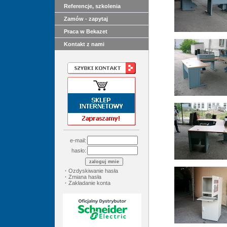
Referencje, szkolenia
Zamów - zapytaj
Praca w Bekazet
Kontakt z nami
e-mail:
hasło:
·
Ozdyskiwanie hasła
·
Zmiana hasła
·
Zakładanie konta