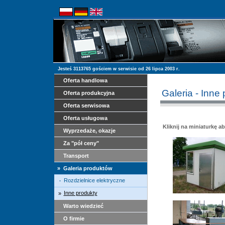
Jesteś 3113765 gościem w serwisie od 26 lipca 2003 r.
Oferta handlowa
Galeria - Inne
Oferta produkcyjna
Oferta serwisowa
Oferta usługowa
Kliknij na miniaturkę a
Wyprzedaże, okazje
Za "pół ceny"
Transport
»
Galeria produktów
Rozdzielnice elektryczne
·
Inne produkty
»
Warto wiedzieć
O firmie